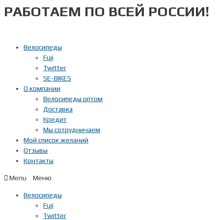
РАБОТАЕМ ПО ВСЕЙ РОССИИ!
Перейти
к
содержимому
Велосипеды
Fuji
Twitter
SE-BIKES
О компании
Велосипеды оптом
Доставка
Кредит
Мы сотрудничаем
Мой список желаний
Отзывы
Контакты
Menu
Велосипеды
Fuji
Twitter