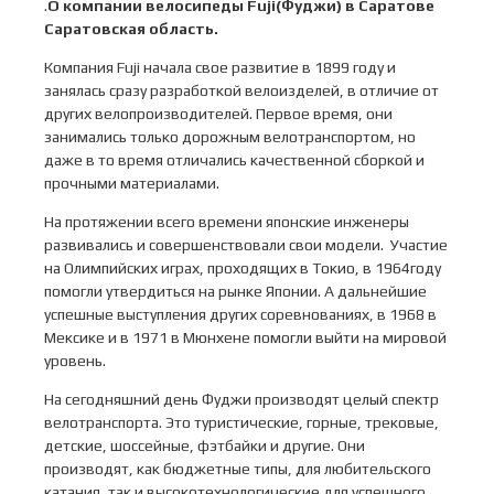
.
О компании велосипеды Fuji(Фуджи) в Саратове
Саратовская область.
Компания Fuji начала свое развитие в 1899 году и
занялась сразу разработкой велоизделей, в отличие от
других велопроизводителей. Первое время, они
занимались только дорожным велотранспортом, но
даже в то время отличались качественной сборкой и
прочными материалами.
На протяжении всего времени японские инженеры
развивались и совершенствовали свои модели. Участие
на Олимпийских играх, проходящих в Токио, в 1964году
помогли утвердиться на рынке Японии. А дальнейшие
успешные выступления других соревнованиях, в 1968 в
Мексике и в 1971 в Мюнхене помогли выйти на мировой
уровень.
На сегодняшний день Фуджи производят целый спектр
велотранспорта. Это туристические, горные, трековые,
детские, шоссейные, фэтбайки и другие. Они
производят, как бюджетные типы, для любительского
катания, так и высокотехнологические для успешного