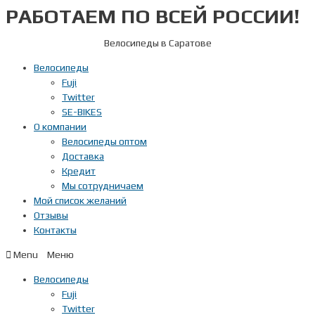
РАБОТАЕМ ПО ВСЕЙ РОССИИ!
Перейти
к
содержимому
Велосипеды в Саратове
Велосипеды
Fuji
Twitter
SE-BIKES
О компании
Велосипеды оптом
Доставка
Кредит
Мы сотрудничаем
Мой список желаний
Отзывы
Контакты
Menu
Велосипеды
Fuji
Twitter