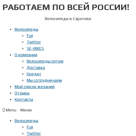
РАБОТАЕМ ПО ВСЕЙ РОССИИ!
Перейти
к
содержимому
Велосипеды в Саратове
Велосипеды
Fuji
Twitter
SE-BIKES
О компании
Велосипеды оптом
Доставка
Кредит
Мы сотрудничаем
Мой список желаний
Отзывы
Контакты
Menu
Велосипеды
Fuji
Twitter