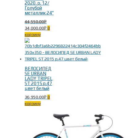
2020. р. 12/
Голубой
металлик 24″
44,550.00
Р
34,000.00
В
Р
корзину
ВЕЛОСИПЕД
SE URBAN
LADY TRIPEL
ST 2015 р.47
цвет белый
36,950.00
В
Р
корзину