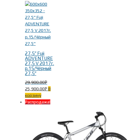
27,5″ Fuji
ADVENTURE
27,5 V 2017г.
р.15/Чёрный
27,5″
29,900.00
Р
25,900.00
В
Р
корзину
Распродажа!