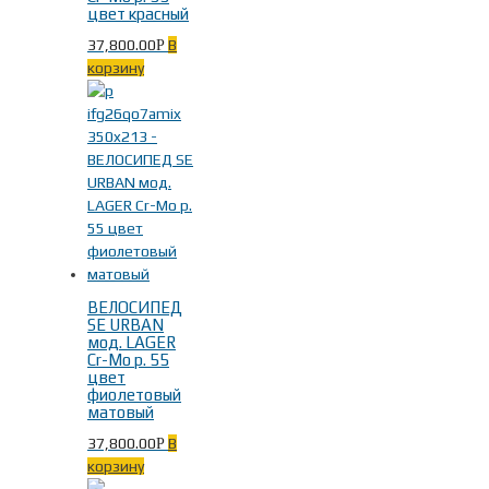
цвет красный
37,800.00
В
Р
корзину
ВЕЛОСИПЕД
SE URBAN
мод. LAGER
Cr-Mo р. 55
цвет
фиолетовый
матовый
37,800.00
В
Р
корзину