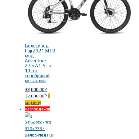
Велосипед
Fuji 2021 MTB
мод.
Adventure
27.5 A1-SL р.
19 цв.
серебряный
металлик
38,000.00
Р
32,000.00
В
Р
корзину
Распродажа!