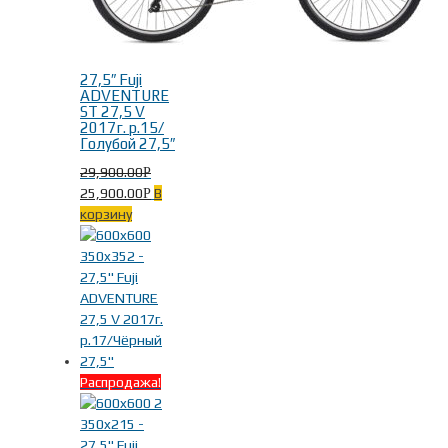
27,5″ Fuji
ADVENTURE
ST 27,5 V
2017г. р.15/
Голубой 27,5″
29,900.00
Р
25,900.00
В
Р
корзину
Распродажа!