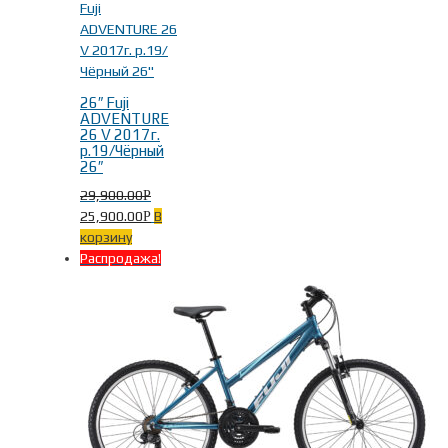
Фиолетовый
(2)
чёрный
(41)
26″ Fuji
ADVENTURE
26 V 2017г.
р.19/Чёрный
26″
29,900.00
Р
25,900.00
В
Р
корзину
Распродажа!