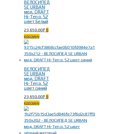
Тип
ВЕЛОСИПЕД
SE URBAN
мод. DRAFT
Hi-Ten р. 52
Горные велосипеды
(116)
цвет Белый
Горные двухподвес
(1)
23,650.00
В
Р
Городские велосипеды
(19)
корзину
Дорожные велосипеды
(121)
Трековые велосипеды
(1)
Туристические велосипеды
(26)
Фикс
(12)
Фитнес велосипеды
(17)
ВЕЛОСИПЕД
Шоссейные велосипеды
(65)
Бренды
-
SE URBAN
мод. DRAFT
Hi-Ten р. 52
цвет синий
Fuji
(224)
SE-BIKES
(21)
23,650.00
В
Р
корзину