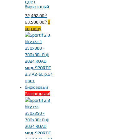
цвет
бирюзовый
72,492.00
Р
63,500.00
В
Р
корзину
Распродажа!