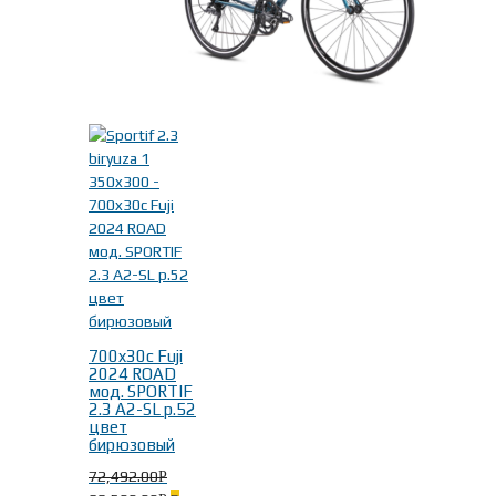
700x30c Fuji
2024 ROAD
мод. SPORTIF
2.3 A2-SL р.52
цвет
бирюзовый
72,492.00
Р