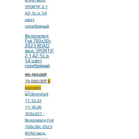
Велосипед
Fuji 700x30c
2023 ROAD
мод. SPORTIF
2.1 A2-SL р.
54 цвет
серебряный
99,183.00
Р
79,000.00
В
Р
корзину