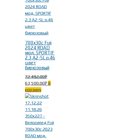
700x30c Fuji
2024 ROAD
мод. SPORTIF
2.3 A2-SL р.46
цвет
бирюзовый
72,492.00
Р
63,500.00
В
Р
корзину