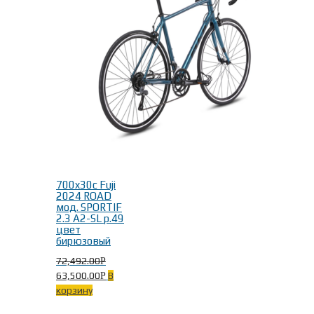
700x30c Fuji
2024 ROAD
мод. SPORTIF
2.3 A2-SL р.49
цвет
бирюзовый
72,492.00
Р
63,500.00
В
Р
корзину