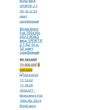
Велосипед
Fuji 700x30c
2023 ROAD
мод. SPORTIF
2.1 A2-SL р.
52 цвет
серебряный
99,183.00
Р
79,000.00
В
Р
корзину