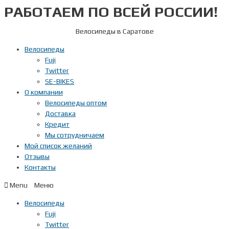
РАБОТАЕМ ПО ВСЕЙ РОССИИ!
Перейти
к
содержимому
Велосипеды в Саратове
Велосипеды
Fuji
Twitter
SE-BIKES
О компании
Велосипеды оптом
Доставка
Кредит
Мы сотрудничаем
Мой список желаний
Отзывы
Контакты
Menu
Велосипеды
Fuji
Twitter