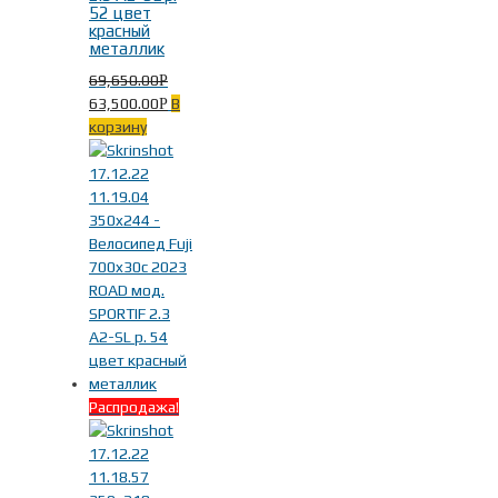
Диаметр колес
-
52 цвет
красный
металлик
700x30c
(23)
69,650.00
Р
63,500.00
В
Р
корзину
Размер рамы
-
Fuji L 56см рост 175-183см
(4)
Fuji M 54см рост 168-178см
(4)
Fuji S 52см рост 160-170см
(4)
Распродажа!
Fuji XL 58см рост 180-188см
(4)
Fuji XS 49см рост 152-163см
(2)
Fuji XXL 61см рост 185-196см
(4)
Fuji XXS 46см рост 145-153см
(1)