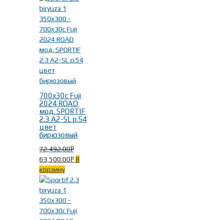
700x30c Fuji
2024 ROAD
мод. SPORTIF
2.3 A2-SL р.54
цвет
бирюзовый
72,492.00
Р
63,500.00
В
Р
корзину