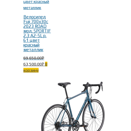
Велосипед
Fuji 700x30c
2023 ROAD
мод. SPORTIF
2.3 A2-SL р.
61 цвет
красный
металлик
69,650.00
Р
63,500.00
В
Р
корзину