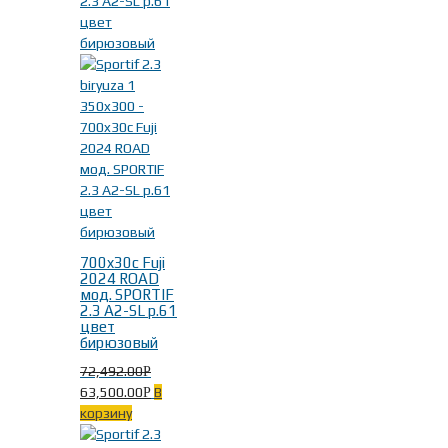
700x30c Fuji
2024 ROAD
мод. SPORTIF
2.3 A2-SL р.61
цвет
бирюзовый
72,492.00
Р
63,500.00
В
Р
корзину