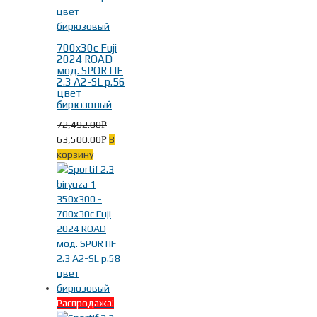
700x30c Fuji
2024 ROAD
мод. SPORTIF
2.3 A2-SL р.56
цвет
бирюзовый
72,492.00
Р
63,500.00
В
Р
корзину
Распродажа!