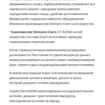
алюминиевого сплава, карбоновая вилка сглаживает все
неровности дороги, заводские колеса имееют
аэродинамические спицы, удобная эргономическая
форма ручек, надежное навесное оборудование
Японского производителя Shimano Claris на 8 скоростей.
Трансмиссия Shimano Claris
ST-R2000 на 2х8
скоростей. Система Dual Control имеет функции
торможения и переключения.
Рычаг тормоза оснащен механизмом регулировки
досягаемости. Расстояние от рукоятки руля до рычага
можно регулировать в соответствии с любым размером
руки, типом езды и индивидуальными предпочтениями.
В новой конструкции Super SLR используется механизм
уменьшения трения в калипере, рычаге и тросе,
который улучшает отклик и модуляцию.
Серия Claris R2000 ориентирована на оздоровительное
катание, дальние туристические маршруты,
повседневное катание по городу.