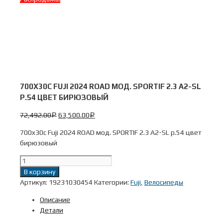
700X30C FUJI 2024 ROAD МОД. SPORTIF 2.3 A2-SL
Р.54 ЦВЕТ БИРЮЗОВЫЙ
72,492.00
63,500.00
Р
Р
700x30c Fuji 2024 ROAD мод. SPORTIF 2.3 A2-SL р.54 цвет
бирюзовый
Количество
700x30c
В корзину
Fuji
Артикул:
19231030454
Категории:
Fuji
,
Велосипеды
2024
Описание
ROAD
Детали
мод.
SPORTIF