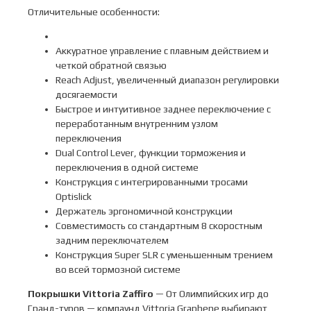
Отличительные особенности:
Аккуратное управление с плавным действием и
четкой обратной связью
Reach Adjust, увеличенный диапазон регулировки
досягаемости
Быстрое и интуитивное заднее переключение с
переработанным внутренним узлом
переключения
Dual Control Lever, функции торможения и
переключения в одной системе
Конструкция с интегрированными тросами
Optislick
Держатель эргономичной конструкции
Совместимость со стандартным 8 скоростным
задним переключателем
Конструкция Super SLR с уменьшенным трением
во всей тормозной системе
Покрышки
Vittoria
Zaffiro
— От Олимпийских игр до
Гранд-туров — компаунд Vittoria Graphene выбирают