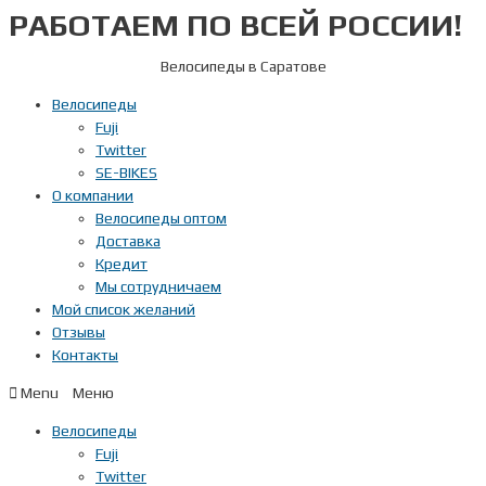
РАБОТАЕМ ПО ВСЕЙ РОССИИ!
Перейти
к
содержимому
Велосипеды в Саратове
Велосипеды
Fuji
Twitter
SE-BIKES
О компании
Велосипеды оптом
Доставка
Кредит
Мы сотрудничаем
Мой список желаний
Отзывы
Контакты
Menu
Велосипеды
Fuji
Twitter