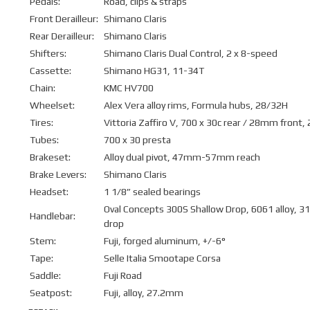
Pedals:
Road, clips & straps
Front Derailleur:
Shimano Claris
Rear Derailleur:
Shimano Claris
Shifters:
Shimano Claris Dual Control, 2 x 8-speed
Cassette:
Shimano HG31, 11-34T
Chain:
KMC HV700
Wheelset:
Alex Vera alloy rims, Formula hubs, 28/32H
Tires:
Vittoria Zaffiro V, 700 x 30c rear / 28mm front, 
Tubes:
700 x 30 presta
Brakeset:
Alloy dual pivot, 47mm-57mm reach
Brake Levers:
Shimano Claris
Headset:
1 1/8” sealed bearings
Oval Concepts 300S Shallow Drop, 6061 alloy
Handlebar:
drop
Stem:
Fuji, forged aluminum, +/-6°
Tape:
Selle Italia Smootape Corsa
Saddle:
Fuji Road
Seatpost:
Fuji, alloy, 27.2mm