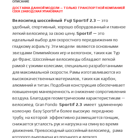
ОПИСАНИЕ
2.3
ДОСТАВКА ДАННОЙ МОДЕЛИ — ТОЛЬКО ТРАНСПОРТНОЙ КОМПАНИЕЙ
CDEK (ЗАВОДСКАЯ УПАКОВКА)!!!
A2-
SL
Велосипед шоссейный Fuji Sportif 2.3
— это
р.54
удобный, спортивный, хорошо оборудованный и главное
цвет
легкий велосипед за свою цену.
Sportif —
это
бирюзовый
идеальный выбор для скоростного передвижения по
гладкому асфальту. Эти модели являются основными
звездами Олимпийских игр и велогонок, таких как Тур
де Франс. Шоссейные велосипеды обладают легкой
рамой с узкими колесами, специально разработанными
для максимальной скорости. Рамы изготавливаются из
высококачественных материалов, таких как карбон,
алюминий и титан. Подобная конструкция обеспечивает
повышенную маневренность и снижение сопротивления
воздуха. Благодаря геометрическим характеристикам —
велосипед Gran Fondo
Sportif 2.3
имеет удлиненную
колесную базу Sportif и более высокую переднюю
трубу, на которой эффективно размещается гонщик,
снижается усталость рук и нагрузка на спину во время
движения. Превосходный шоссейный велосипед, рама
которого выполнена из прочного и легкого