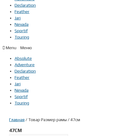
Declaration
Feather
Jari
Nevada
Sportif
Touring
Menu
Absolute
Adventure
Declaration
Feather
Jari
Nevada
Sportif
Touring
Главная
/ Товар Размер рамы / 47см
47СМ