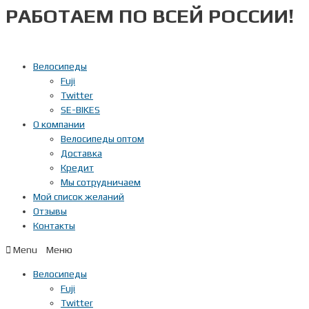
РАБОТАЕМ ПО ВСЕЙ РОССИИ!
Перейти
к
содержимому
Велосипеды
Fuji
Twitter
SE-BIKES
О компании
Велосипеды оптом
Доставка
Кредит
Мы сотрудничаем
Мой список желаний
Отзывы
Контакты
Menu
Велосипеды
Fuji
Twitter