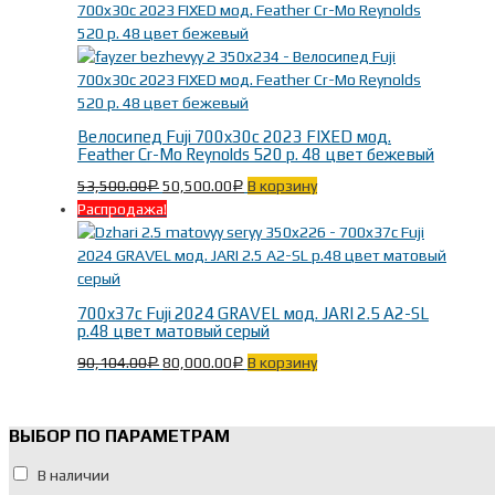
Велосипед Fuji 700x30c 2023 FIXED мод.
Feather Cr-Mo Reynolds 520 р. 48 цвет бежевый
53,500.00
50,500.00
В корзину
Р
Р
Распродажа!
700x37c Fuji 2024 GRAVEL мод. JARI 2.5 A2-SL
р.48 цвет матовый серый
90,104.00
80,000.00
В корзину
Р
Р
ВЫБОР ПО ПАРАМЕТРАМ
В наличии