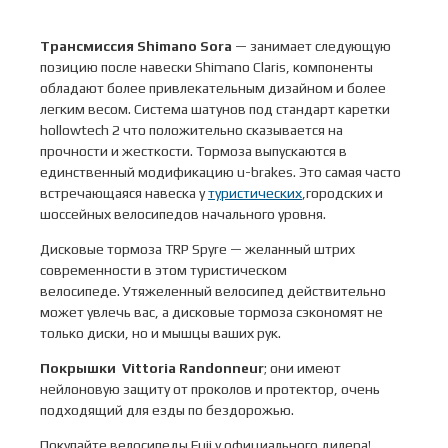
Трансмиссия
Shimano
Sora
— занимает следующую
позицию после навески Shimano Сlaris, компоненты
обладают более привлекательным дизайном и более
легким весом. Cистема шатунов под стандарт каретки
hollowtech 2 что положительно сказывается на
прочности и жесткости. Тормоза выпускаются в
единственный модификацию u-brakes. Это самая часто
встречающаяся навеска у
туристических
,городских и
шоссейных велосипедов начального уровня.
Дисковые тормоза TRP Spyre — желанный штрих
современности в этом туристическом
велосипеде. Утяжеленный велосипед действительно
может увлечь вас, а дисковые тормоза сэкономят не
только диски, но и мышцы ваших рук.
Покрышки Vittoria Randonneur
; они имеют
нейлоновую защиту от проколов и протектор, очень
подходящий для езды по бездорожью.
Покупайте велосипеды Fuji у официального дилера!