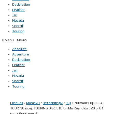
Declaration
Feather
Jari
Nevada
Sportif
Touring
Menu
Absolute
Adventure
Declaration
Feather
Jari
Nevada
Sportif
Touring
Главная
/
Магазин
/
Велосипеды
/
Fuji
/ 700x40c Fuji 2024
TOURING мод. TOURING DISC LTD Cr-Mo Reynolds 520 р. 61
цвет бронзовый