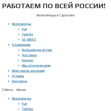
РАБОТАЕМ ПО ВСЕЙ РОССИИ!
Перейти
к
содержимому
Велосипеды в Саратове
Велосипеды
Fuji
Twitter
SE-BIKES
О компании
Велосипеды оптом
Доставка
Кредит
Мы сотрудничаем
Мой список желаний
Отзывы
Контакты
Menu
Велосипеды
Fuji
Twitter