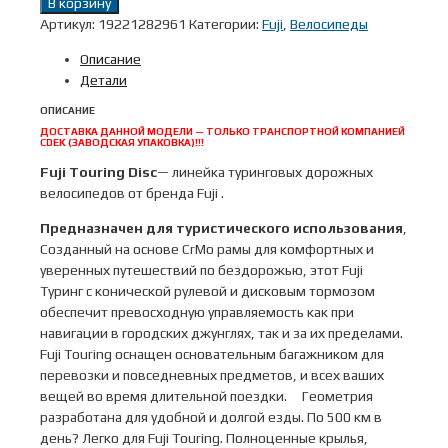
700x40c
В корзину
Fuji
Артикул:
19221282961
Категории:
Fuji
,
Велосипеды
2024
Описание
TOURING
Детали
мод.
TOURING
ОПИСАНИЕ
DISC
ДОСТАВКА ДАННОЙ МОДЕЛИ — ТОЛЬКО ТРАНСПОРТНОЙ КОМПАНИЕЙ
CDEK (ЗАВОДСКАЯ УПАКОВКА)!!!
LTD
Cr-
Fuji Touring
Disc
— линейка туринговых дорожных
Mo
велосипедов от бренда Fuji .
Reynolds
Предназначен для туристического использования
,
520
Созданный на основе CrMo рамы для комфортных и
р.
уверенных путешествий по бездорожью, этот Fuji
61
Туринг с конической рулевой и дисковым тормозом
цвет
обеспечит превосходную управляемость как при
бронзовый
навигации в городских джунглях, так и за их пределами.
Fuji Touring оснащен основательным багажником для
перевозки и повседневных предметов, и всех ваших
вещей во время длительной поездки. Геометрия
разработана для удобной и долгой езды. По 500 км в
день? Легко для Fuji Tоuring. Полноценные крылья,