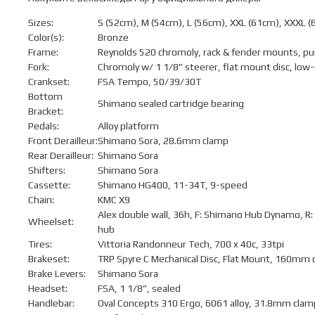
Sizes:
S (52cm), M (54cm), L (56cm), XXL (61cm), XXXL 
Color(s):
Bronze
Frame:
Reynolds 520 chromoly, rack & fender mounts, p
Fork:
Chromoly w/ 1 1/8” steerer, flat mount disc, low
Crankset:
FSA Tempo, 50/39/30T
Bottom
Shimano sealed cartridge bearing
Bracket:
Pedals:
Alloy platform
Front Derailleur:
Shimano Sora, 28.6mm clamp
Rear Derailleur:
Shimano Sora
Shifters:
Shimano Sora
Cassette:
Shimano HG400, 11-34T, 9-speed
Chain:
KMC X9
Alex double wall, 36h, F: Shimano Hub Dynamo, R
Wheelset:
hub
Tires:
Vittoria Randonneur Tech, 700 x 40c, 33tpi
Brakeset:
TRP Spyre C Mechanical Disc, Flat Mount, 160mm c
Brake Levers:
Shimano Sora
Headset:
FSA, 1 1/8”, sealed
Handlebar:
Oval Concepts 310 Ergo, 6061 alloy, 31.8mm cla