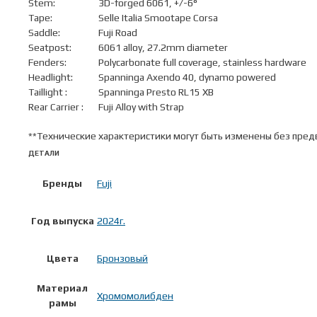
Stem:
3D-forged 6061, +/-6°
Tape:
Selle Italia Smootape Corsa
Saddle:
Fuji Road
Seatpost:
6061 alloy, 27.2mm diameter
Fenders:
Polycarbonate full coverage, stainless hardware
Headlight:
Spanninga Axendo 40, dynamo powered
Taillight :
Spanninga Presto RL15 XB
Rear Carrier :
Fuji Alloy with Strap
**Технические характеристики могут быть изменены без пред
ДЕТАЛИ
Бренды
Fuji
Год выпуска
2024г.
Цвета
Бронзовый
Материал
Хромомолибден
рамы