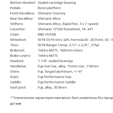
Bottom Bracket:
Sealed cartridge bearing
Pedals:
Resin platform
Front Derailleur:
Shimano Tourney
Rear Derailleur:
Shimano Altus
Shifters:
Shimano Altus, Rapid Fire, 3 x 7-speed
Cassette:
Shimano TZ500 freewheel, 14-34T
Chain:
KMC HV500
Wheelset:
WTB SX19 rims 32H, Formula DC-20 front, DC-31
Tires:
WTB Ranger Comp, 27.5” x 2.25”, 27tpi
Brakeset:
Tektro M275, 160mm rotors
Brake Levers:
Tektro M275
Headset:
1 1/8” sealed bearings
Handlebar:
Fuji riser bar, alloy, 15mm rise, 710mm
Stem:
Fuji, forged aluminum, +/-6°
Grips:
Fuji Performance Grip
Saddle:
Fuji Performance Saddle
Seat post:
Fuji, alloy, 30.9mm
**Технические характеристики могут быть изменены без пред
ДЕТАЛИ