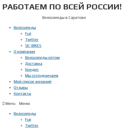
РАБОТАЕМ ПО ВСЕЙ РОССИИ!
Перейти
к
содержимому
Велосипеды в Саратове
Велосипеды
Fuji
Twitter
SE-BIKES
О компании
Велосипеды оптом
Доставка
Кредит
Мы сотрудничаем
Мой список желаний
Отзывы
Контакты
Menu
Велосипеды
Fuji
Twitter