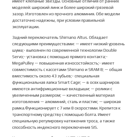
имеет клепаные звезды. Основные отличия от ранних
моделей: широкий линк и более широкий грязевой
зазор. Изготовлен из прочного алюминия. Обе модели
достаточно надежны, при условии правильной
эксплуатации.
Задний переключатель Shimano Altus. Обладает
следующими преимуществами: — имеет низкий уровень
шума;- выполнен по современной технологии Double
Servo;- установка с помощью прямого контакта;-
MegaPulley — повышенная износостойкость;- имеет
совместимость с кассетами Shimano и SRAM 8; — общая
вместимость около 43 зубьев;- специальная
функциональная лапка Smart Cage; — в осях шарниров
имеются антифрикционные вкладыши; — ролики с
увеличенным размером; — качественный материал
изготовления — алюминий, сталь и пластик; — широкая
рамка.Функционирует с 7 или 8 скоростями. Крепится к
транспортному средству с помощью болта. Имеет
специальную регулировку натяжения троса, а также
способность индексного переключения SIS.