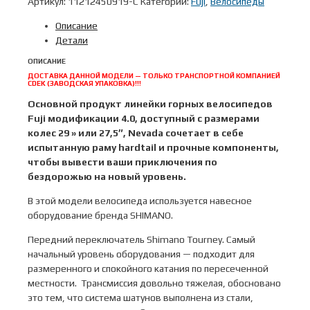
Артикул:
11212450919-C
Категории:
Fuji
,
Велосипеды
29"
Описание
2023
Детали
MTB
мод.
ОПИСАНИЕ
Nevada
ДОСТАВКА ДАННОЙ МОДЕЛИ — ТОЛЬКО ТРАНСПОРТНОЙ КОМПАНИЕЙ
CDEK (ЗАВОДСКАЯ УПАКОВКА)!!!
4.0
LTD
Основной продукт линейки горных велосипедов
A2-
Fuji модификации 4.0, доступный с размерами
SL
колес 29 » или 27,5″, Nevada сочетает в себе
р.
испытанную раму hardtail и прочные компоненты,
19
чтобы вывести ваши приключения по
цвет
бездорожью на новый уровень.
голубой
В этой модели велосипеда используется навесное
металлик
оборудование бренда SHIMANO.
Передний переключатель Shimаnо Тоurnеy. Самый
начальный уровень оборудования — подходит для
размеренного и спокойного катания по пересеченной
местности. Трансмиссия довольно тяжелая, обосновано
это тем, что система шатунов выполнена из стали,