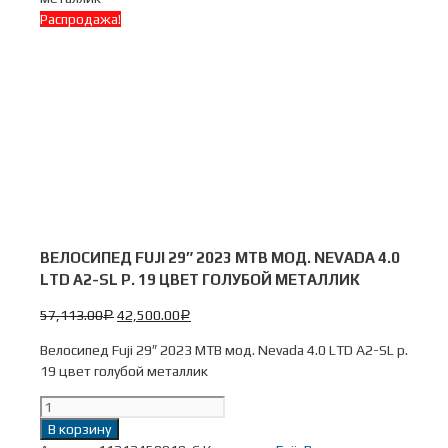
Распродажа!
ВЕЛОСИПЕД FUJI 29″ 2023 MTB МОД. NEVADA 4.0
LTD A2-SL Р. 19 ЦВЕТ ГОЛУБОЙ МЕТАЛЛИК
57,113.00
42,500.00
Р
Р
Велосипед Fuji 29″ 2023 MTB мод. Nevada 4.0 LTD A2-SL р.
19 цвет голубой металлик
Количество
Велосипед
В корзину
Fuji