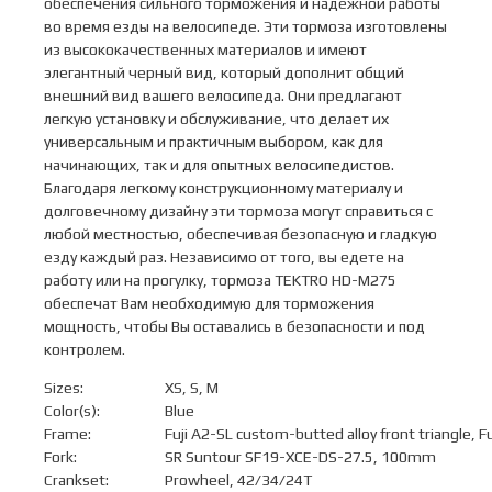
обеспечения сильного торможения и надежной работы
во время езды на велосипеде. Эти тормоза изготовлены
из высококачественных материалов и имеют
элегантный черный вид, который дополнит общий
внешний вид вашего велосипеда. Они предлагают
легкую установку и обслуживание, что делает их
универсальным и практичным выбором, как для
начинающих, так и для опытных велосипедистов.
Благодаря легкому конструкционному материалу и
долговечному дизайну эти тормоза могут справиться с
любой местностью, обеспечивая безопасную и гладкую
езду каждый раз. Независимо от того, вы едете на
работу или на прогулку, тормоза TEKTRO HD-M275
обеспечат Вам необходимую для торможения
мощность, чтобы Вы оставались в безопасности и под
контролем.
Sizes:
XS, S, M
Color(s):
Blue
Frame:
Fuji A2-SL custom-butted alloy front triangle, Fuj
Fork:
SR Suntour SF19-XCE-DS-27.5, 100mm
Crankset:
Prowheel, 42/34/24T