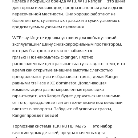
Колеса и покрышки бренда WTB. WTB Ranger — это шина
для горных велосипедов, предназначенная для езды по
пересеченной местности. Они хорошо работают на
более мягких, суглинистых трассах и в сухих условиях с
предсказуемым уровнем сцепления.
WTB say: Ищете идеальную шину для любых условий
эксплуатации? Шину с низкопрофильным протектором,
которая быстро катится и не забивается
грязью? Познакомьтесь с Ranger. Плотно
расположенные центральные выступы задают темп, в то
время как открытые внешние выступы с легкостью
преодолевают углы и сбрасывают грязь, делая Ranger
равными trail ace и XC dominator. Дополняющая
комплектацию разнонаправленная прокладка
гарантирует, что Ranger будет держаться независимо
от того, преодолевает ли он технические подъемы или
влетает в повороты. Забудьте об условиях трассы,
Ranger проедет везде!
Тормозная система TEKTRO HD-M275 — это набор
велосипедных деталей, предназначенных для